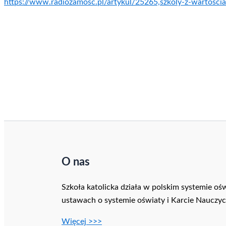
https://www.radiozamosc.pl/artykul/25265,szkoly-z-wartosci
O nas
Szkoła katolicka działa w polskim systemie ośw
ustawach o systemie oświaty i Karcie Nauczyci
Więcej >>>